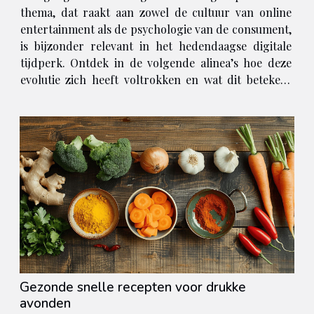
thema, dat raakt aan zowel de cultuur van online
entertainment als de psychologie van de consument,
is bijzonder relevant in het hedendaagse digitale
tijdperk. Ontdek in de volgende alinea’s hoe deze
evolutie zich heeft voltrokken en wat dit betekent
voor de toekomst van gaming. De opkomst van
casual games Casual games hebben een unieke plaats
verworven in het...
Gezonde snelle recepten voor drukke
avonden