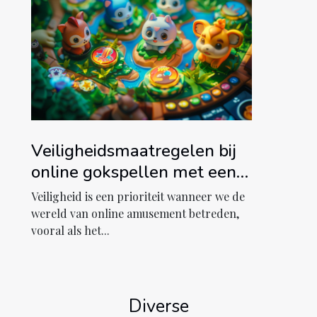
Veiligheidsmaatregelen bij
online gokspellen met een
dierenthema
Veiligheid is een prioriteit wanneer we de
wereld van online amusement betreden,
vooral als het...
Diverse