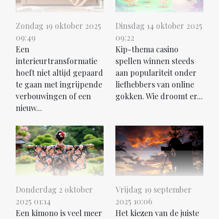
Zondag 19 oktober 2025
Dinsdag 14 oktober 2025
09:49
09:22
Een
Kip-thema casino
interieurtransformatie
spellen winnen steeds
hoeft niet altijd gepaard
aan populariteit onder
te gaan met ingrijpende
liefhebbers van online
verbouwingen of een
gokken. Wie droomt er...
nieuw...
Donderdag 2 oktober
Vrijdag 19 september
2025 01:14
2025 10:06
Een kimono is veel meer
Het kiezen van de juiste