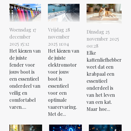
Woensdag 17
Vrijdag 28
Dinsdag 25
december
november
november 2025
2025 15:12
2025 11:04
00:28
Het kiezen van
Het kiezen van
Elke
de juiste
de juiste
kattenliefhebber
fender voor
elektromotor
weet dat een
jouw boot is
voor jouw
krabpaal een
een essentieel
boot is
essentieel
onderdeel van
essentieel
onderdeel is
veilig en
voor een
van het leven
comfortabel
optimale
van een kat.
varen....
vaarervaring.
Maar hoe...
Met de...