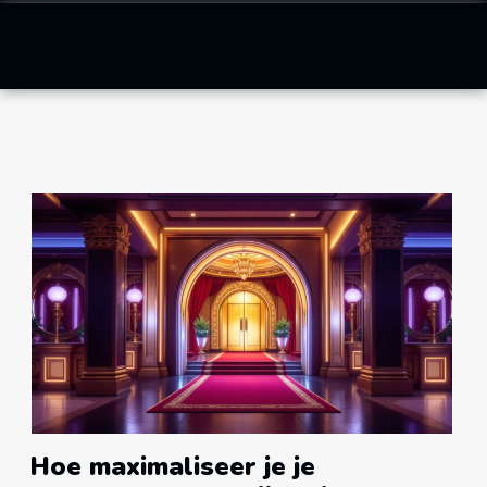
Hoe maximaliseer je je