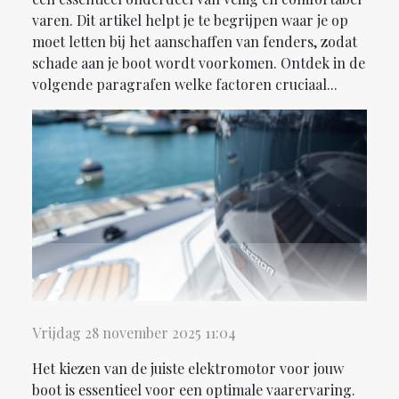
varen. Dit artikel helpt je te begrijpen waar je op
moet letten bij het aanschaffen van fenders, zodat
schade aan je boot wordt voorkomen. Ontdek in de
volgende paragrafen welke factoren cruciaal...
Vrijdag 28 november 2025 11:04
Het kiezen van de juiste elektromotor voor jouw
boot is essentieel voor een optimale vaarervaring.