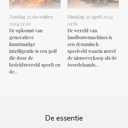
Zondag 22 december
Dinsdag 30 april 2024
2024 21:20
01:56
De opkomst van
De wereld van
generatieve
landbouwmachines is
kunstmatige
een dynamisch
intelligentie is een golf
speelveld waarin zowel
die door de
de nieuwverkoop als de
bedrijfswereld spoelt en
tweedehands...
de...
De essentie