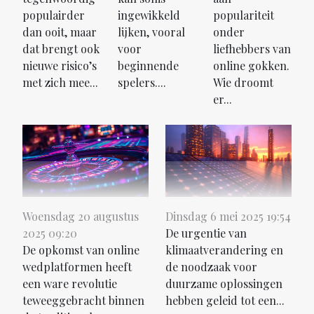
populairder
ingewikkeld
populariteit
dan ooit, maar
lijken, vooral
onder
dat brengt ook
voor
liefhebbers van
nieuwe risico’s
beginnende
online gokken.
met zich mee...
spelers....
Wie droomt
er...
Woensdag 20 augustus
Dinsdag 6 mei 2025 19:54
2025 09:20
De urgentie van
De opkomst van online
klimaatverandering en
wedplatformen heeft
de noodzaak voor
een ware revolutie
duurzame oplossingen
teweeggebracht binnen
hebben geleid tot een...