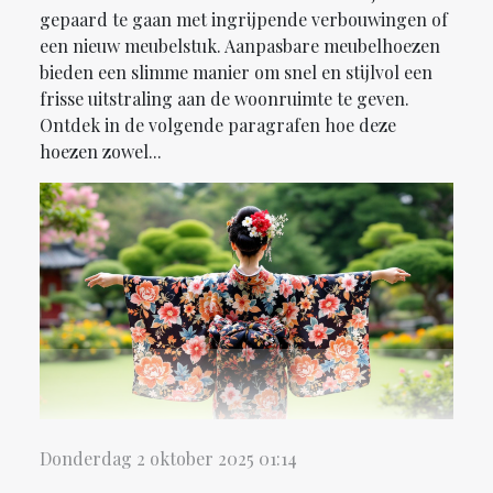
gepaard te gaan met ingrijpende verbouwingen of
een nieuw meubelstuk. Aanpasbare meubelhoezen
bieden een slimme manier om snel en stijlvol een
frisse uitstraling aan de woonruimte te geven.
Ontdek in de volgende paragrafen hoe deze
hoezen zowel...
Donderdag 2 oktober 2025 01:14