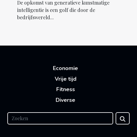
bedrijven transformeert
De opkomst van generatieve kunstmatige
intelligentie is een golf die door de
bedrijfswereld...
Economie
Vrije tijd
Fitness
Diverse