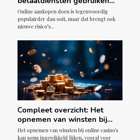
betaaldiensten gebruiken
voor digitale aankopen?
Online aankopen doen is tegenwoordig
populairder dan ooit, maar dat brengt ook
nieuwe risico’s...
Compleet overzicht: Het
opnemen van winsten bij
online casino's
Het opnemen van winsten bij online casino's
kan soms ingewikkeld lijken, vooral voor