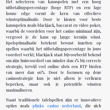
Het selecteren van kansspelen met een hoog
uitbetalingspercentage (hoge RTP) en een lage
house edge vormt de kern van effectieve
winstoptimalisatie. Door te kiezen voor beste
kansspelen zoals blackjack, baccarat en video poker,
waarbij de voordelen voor het casino minimaal zijn,
vergroot je de kans op lange termijn winst.
Speloptimalisatie betekent bewust inzetten op
spellen waarbij het uitbetalingspercentage in jouw
voordeel werkt; blackjack staat bijvoorbeeld bekend
om zijn huisvoordeel van minder dan 1% bij correcte
strategie, terwijl veel online slots een RTP bieden
van meer dan 96%. Door te focussen op deze
casinostrategie kun je niet alleen je verliezen
beperken, maar ook je potentiële winsten
maximaliseren.
Naast traditionele tafelspellen zijn er innovatieve
opties zoals
plinko casino nederland
, die zich