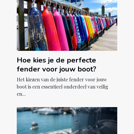
Hoe kies je de perfecte
fender voor jouw boot?
Het kiezen van de juiste fender voor jouw
boot is een essentieel onderdeel van veilig
en...