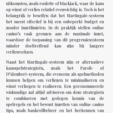
uitkomsten, zoals roulette of blackjack, waar de kans
op winst of verlies relatief evenwichtig is. Toch is het
belangrijk te beseffen dat het Martingale-systeem
het meest effectief is bij een onbeperkt budget en
zonder inzetlimieten. In de praktijk stellen online
casino’s vaak grenzen aan de maximale inzet,
waardoor de toepassing van dit progressiesysteem
minder doeltreffend kan zijn bij langere
verliesreeksen.
Naast het Martingale-systeem zijn er alternatieve
kansspelstrategieën, zoals het Paroli- of
D’Alembert-systeem, die eveneens als spelmethoden
kunnen helpen om verliezen te minimaliseren en
winst verhogen te realiseren. Een gerenommeerde
wiskundige zal altijd adviseren om deze strategieën
te combineren met gedegen kennis van de
spelregels en het bewust inzetten van online casino
tips, zoals bankrollbeheer en het herkennen van