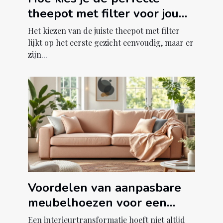
theepot met filter voor jouw
theeritueel?
Het kiezen van de juiste theepot met filter
lijkt op het eerste gezicht eenvoudig, maar er
zijn...
Voordelen van aanpasbare
meubelhoezen voor een
interieurtransformatie
Een interieurtransformatie hoeft niet altijd