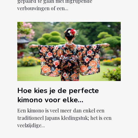
gepaard te gaan met ingrijpende
verbouwingen of een...
Hoe kies je de perfecte
kimono voor elke
gelegenheid?
Een kimono is veel meer dan enkel een
traditioneel Japans kledingstuk; het is een
veelzijdige...