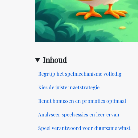
Inhoud
Begrijp het spelmechanisme volledig
Kies de juiste inzetstrategie
Benut bonussen en promoties optimaal
Analyseer speelsessies en leer ervan
Speel verantwoord voor duurzame winst