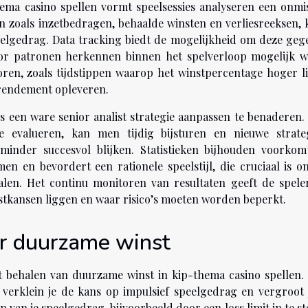
hema casino spellen vormt speelsessies analyseren een onmi
en zoals inzetbedragen, behaalde winsten en verliesreeksen, k
peelgedrag. Data tracking biedt de mogelijkheid om deze geg
or patronen herkennen binnen het spelverloop mogelijk w
en, zoals tijdstippen waarop het winstpercentage hoger li
r rendement opleveren.
als een ware senior analist strategie aanpassen te benaderen.
e evalueren, kan men tijdig bijsturen en nieuwe strate
inder succesvol blijken. Statistieken bijhouden voorkom
n en bevordert een rationele speelstijl, die cruciaal is o
alen. Het continu monitoren van resultaten geeft de spele
stkansen liggen en waar risico’s moeten worden beperkt.
r duurzame winst
 behalen van duurzame winst in kip-thema casino spellen.
d, verklein je de kans op impulsief speelgedrag en vergroot 
n van je speelgedrag, bijvoorbeeld door een loss limit in te st