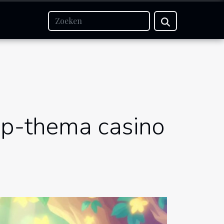
kip-thema casino