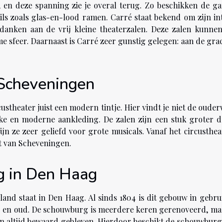
, en deze spanning zie je overal terug. Zo beschikken de g
tails zoals glas-en-lood ramen. Carré staat bekend om zijn in
 danken aan de vrij kleine theaterzalen. Deze zalen kunnen
 sfeer. Daarnaast is Carré zeer gunstig gelegen: aan de grac
 Scheveningen
ustheater juist een modern tintje. Hier vindt je niet de oude
kke en moderne aankleding. De zalen zijn een stuk groter d
jn ze zeer geliefd voor grote musicals. Vanaf het circustheat
t van Scheveningen.
g in Den Haag
d staat in Den Haag. Al sinds 1804 is dit gebouw in gebrui
jong en oud. De schouwburg is meerdere keren gerenoveerd, ma
n altijd bewaard gebleven. Hierdoor beschikt de schouwburg