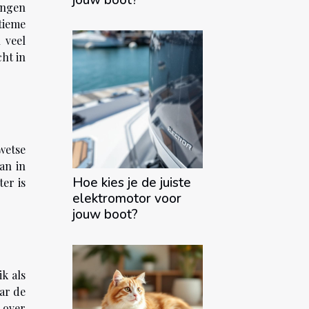
jouw boot?
angen
tieme
 veel
ht in
rwetse
an in
Hoe kies je de juiste
er is
elektromotor voor
jouw boot?
k als
ar de
 over