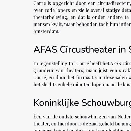
Carré is opgericht door een circusdirecteur
over rode lopers en zie je overal statige de
theaterbeleving, en dat is onder andere te
mensen kwijt, maar behouden toch hun intieme
Amsterdam.
AFAS Circustheater in
In tegenstelling tot Carré heeft het AFAS Circ
grandeur van theaters, maar juist een stra
Carré, en door het formaat van deze zalen zi
het slechts enkele minuten lopen naar de kus
Koninklijke Schouwbur
Één van de oudste schouwburgen van Nederlan
theater, en hierdoor is de zaal geliefd bij 
immense koepel én de grote kroonluchter zij