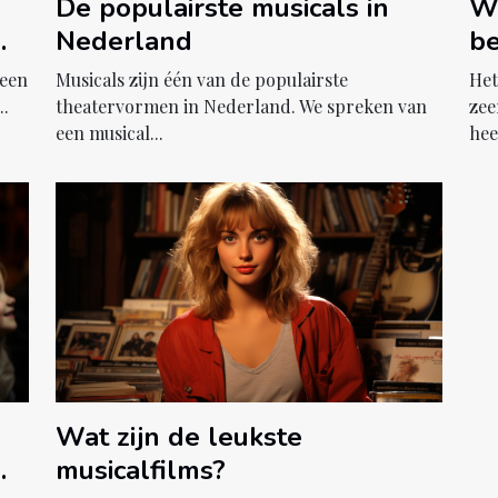
De populairste musicals in
We
Nederland
be
Musicals zijn één van de populairste
Het
 een
theatervormen in Nederland. We spreken van
zee
..
een musical...
heef
Wat zijn de leukste
musicalfilms?