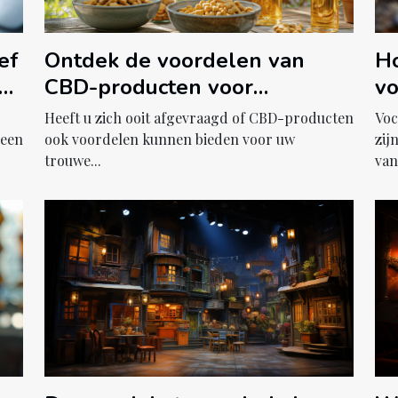
ef
Ontdek de voordelen van
Ho
CBD-producten voor
vo
huisdieren
le
Heeft u zich ooit afgevraagd of CBD-producten
Voc
 een
ook voordelen kunnen bieden voor uw
zij
trouwe...
van.