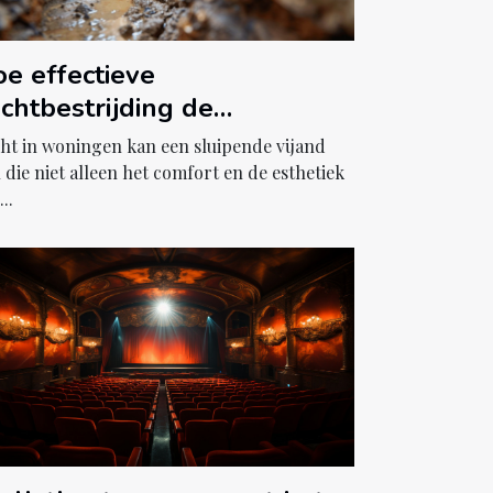
e effectieve
chtbestrijding de
venskwaliteit verbetert
ht in woningen kan een sluipende vijand
n die niet alleen het comfort en de esthetiek
..