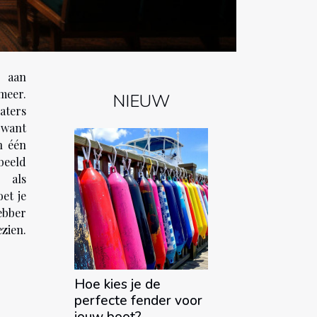
d aan
meer.
NIEUW
aters
 want
n één
eeld
n als
et je
ebber
zien.
Hoe kies je de
perfecte fender voor