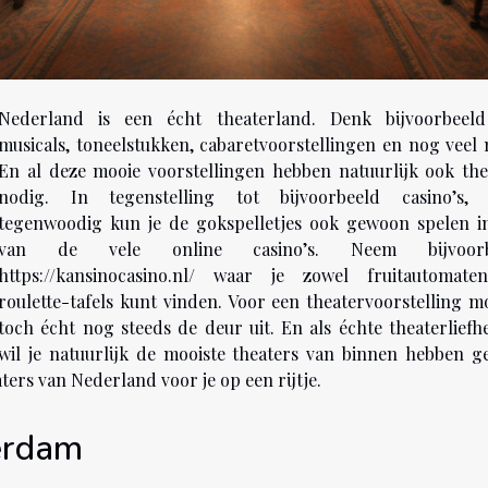
Nederland is een écht theaterland. Denk bijvoorbeel
musicals, toneelstukken, cabaretvoorstellingen en nog veel 
En al deze mooie voorstellingen hebben natuurlijk ook the
nodig. In tegenstelling tot bijvoorbeeld casino’s,
tegenwoodig kun je de gokspelletjes ook gewoon spelen i
van de vele online casino’s. Neem bijvoorb
https://kansinocasino.nl/ waar je zowel fruitautomate
roulette-tafels kunt vinden. Voor een theatervoorstelling mo
toch écht nog steeds de deur uit. En als échte theaterliefh
wil je natuurlijk de mooiste theaters van binnen hebben ge
aters van Nederland voor je op een rijtje.
erdam